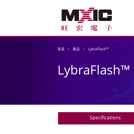
首頁
產品
LybraFlash™
LybraFlash™
Specifications