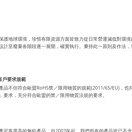
保護地球環境，珍惜有限資源方面皆致力從日常營運減低對環境
設計至廢棄各階段逐一展開，確實執行。秉持此一原則及作法，
客戶要求規範
品不但符合歐盟RoHS禁／限用物質的規範(2011/65/EU)，
」要求，充分符合歐盟的禁／限用物質法規的要求。
生產可靠度高的無鉛產品。自2007年起，我們所有的產品皆已不