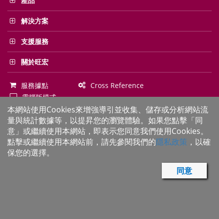
產品
解決方案
支援服務
關於旺宏
服務據點
Cross Reference
電腦版模式
本網站使用Cookies來增強導引並收集、儲存或分析網站流
網站使用條款
隱私權聲明
量與統計數據等，以提昇您的瀏覽體驗。如果您點擊「同
意」或繼續使用本網站，即表示您同意我們使用Cookies。
點擊或繼續使用本網站前，請先參閱我們的
隱私政策
，以確
保您的選擇。
Copyright© 旺宏電子股份有限公司
2026
著作權所有 並保留一切權利 旺宏,
Macronix, MXIC, MXIC logo, XtraROM, NBit, Macronix NBit 為旺宏電子股份
有限公司之商標 如提及其他公司之名稱及品牌 僅供識別之用 相關權利可能屬
同意
於各該公司所有