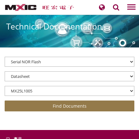
Tog
nav
Technical Documentation
Find Documents