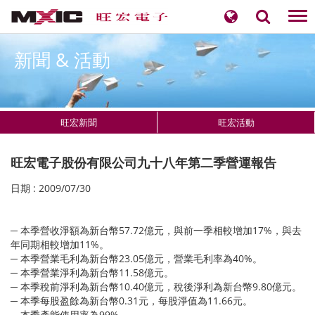
Tog
nav
新聞 & 活動
旺宏新聞
旺宏活動
旺宏電子股份有限公司九十八年第二季營運報告
日期 : 2009/07/30
​​​─ 本季營收淨額為新台幣57.72億元，與前一季相較增加17%，與去
年同期相較增加11%。
─ 本季營業毛利為新台幣23.05億元，營業毛利率為40%。
─ 本季營業淨利為新台幣11.58億元。
─ 本季稅前淨利為新台幣10.40億元，稅後淨利為新台幣9.80億元。
─ 本季每股盈餘為新台幣0.31元，每股淨值為11.66元。
─ 本季產能使用率為99%。