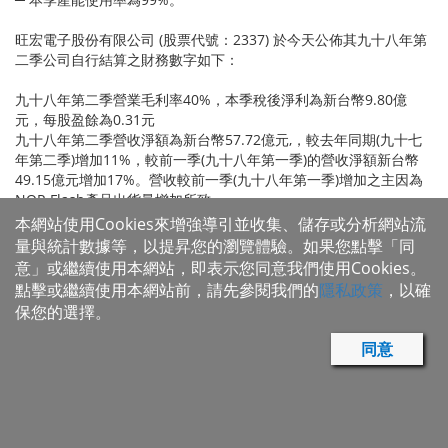
旺宏電子股份有限公司 (股票代號：2337) 於今天公佈其九十八年第
二季公司自行結算之財務數字如下：
九十八年第二季營業毛利率40%，本季稅後淨利為新台幣9.80億
元，每股盈餘為0.31元
九十八年第二季營收淨額為新台幣57.72億元,，較去年同期(九十七
年第二季)增加11%，較前一季(九十八年第一季)的營收淨額新台幣
49.15億元增加17%。營收較前一季(九十八年第一季)增加之主因為
NOR Flash產品出貨量增加所致。
本季營業毛利為新台幣23.05億元，營業毛利率為40%，較前一季
本網站使用Cookies來增強導引並收集、儲存或分析網站流
36%提昇，與去年同期持平。
量與統計數據等，以提昇您的瀏覽體驗。如果您點擊「同
意」或繼續使用本網站，即表示您同意我們使用Cookies。
點擊或繼續使用本網站前，請先參閱我們的
隱私政策
，以確
本季營業費用新台幣11.47億元，較前一季營業費用新台幣10.04億
保您的選擇。
元增加新台幣1.43億元，與去年同期相較減少新台幣0.79億元。營
業淨利為新台幣11.58億元，前一季營業淨利為新台幣7.72億元，而
同意
去年同期營業淨利為新台幣8.33億元。
本季營業外收支淨損為新台幣1.18億元，其中包含利息淨收入為新
台幣0.31億元，投資損失為新台幣0.91億元，處分固定資產損失為
新台幣0.10億元及匯兌損失為新台幣0.48億元。本季稅前淨利為新