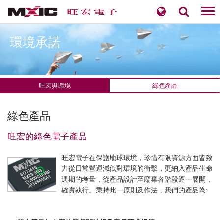
Tog
nav
環境承諾
旺宏與環境
綠色產品
​綠色產品
旺宏的綠色電子產品
旺宏電子在保護地球環境，珍惜有限資源方面皆致
力從日常營運減低對環境的衝擊，更納入產品生命
週期的考量，從產品設計至廢棄各階段逐一展開，
確實執行。秉持此一原則及作法，我們的產品為: