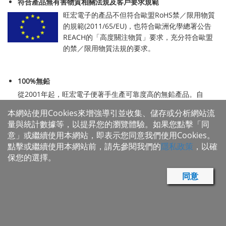
符合產品無有害物質相關法規及客戶要求規範
旺宏電子的產品不但符合歐盟RoHS禁／限用物質
的規範(2011/65/EU)，也符合歐洲化學總署公告
REACH的「高度關注物質」要求，充分符合歐盟
的禁／限用物質法規的要求。
100%無鉛
從2001年起，旺宏電子便著手生產可靠度高的無鉛產品。自
2007年起，我們所有的產品皆已不含鉛。
本網站使用Cookies來增強導引並收集、儲存或分析網站流
量與統計數據等，以提昇您的瀏覽體驗。如果您點擊「同
100%無鹵
意」或繼續使用本網站，即表示您同意我們使用Cookies。
旺宏電子本著對環境及人類健康的關懷，從2007年開始生產符合
點擊或繼續使用本網站前，請先參閱我們的
隱私政策
，以確
國際規範(IEC 61249-2-21, JPCA-ES01 2003, IPC 4101)的不含鹵
保您的選擇。
素產品。2008年第二季以後，我們所有的製造產品均不含鹵化
物。 這項作法再度宣示旺宏電子與客戶共同攜手以保護地球環境
同意
的堅實承諾。
旺宏的綠色供應鏈